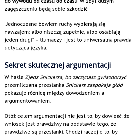
do wywodu od czasu do czasu
. W zbyt dużym
zagęszczeniu będą sobie szkodzić.
„Jednoczesne bowiem ruchy wypierają się
nawzajem: albo niszczą zupełnie, albo osłabiają
jeden drugi” – tłumaczy i jest to uniwersalna prawda
dotycząca języka.
Sekret skutecznej argumentacji
W haśle
Zjedz Snickersa, bo zaczynasz gwiazdorzyć
przemilczana przesłanka
Snickers zaspokaja głód
pokazuje różnicę między dowodzeniem a
argumentowaniem.
Otóż celem argumentacji nie jest to, by dowieść, że
wniosek jest prawdziwy na podstawie tego, że
prawdziwe są przesłanki. Chodzi raczej o to, by