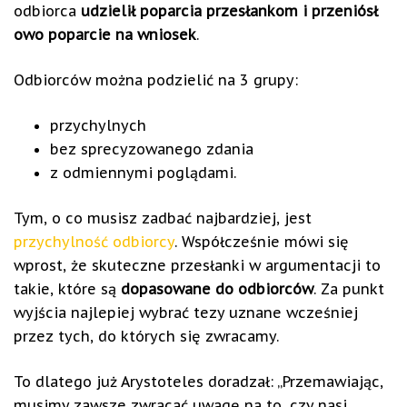
odbiorca
udzielił poparcia przesłankom i przeniósł
owo poparcie na wniosek
.
Odbiorców można podzielić na 3 grupy:
przychylnych
bez sprecyzowanego zdania
z odmiennymi poglądami.
Tym, o co musisz zadbać najbardziej, jest
przychylność odbiorcy
. Współcześnie mówi się
wprost, że skuteczne przesłanki w argumentacji to
takie, które są
dopasowane do odbiorców
. Za punkt
wyjścia najlepiej wybrać tezy uznane wcześniej
przez tych, do których się zwracamy.
To dlatego już Arystoteles doradzał: „Przemawiając,
musimy zawsze zwracać uwagę na to, czy nasi