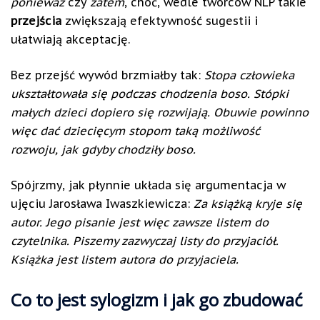
ponieważ
czy
zatem
, choć, wedle twórców NLP takie
przejścia
zwiększają efektywność sugestii i
ułatwiają akceptację.
Bez przejść wywód brzmiałby tak:
Stopa człowieka
ukształtowała się podczas chodzenia boso. Stópki
małych dzieci dopiero się rozwijają. Obuwie powinno
więc dać dziecięcym stopom taką możliwość
rozwoju, jak gdyby chodziły boso.
Spójrzmy, jak płynnie układa się argumentacja w
ujęciu Jarosława Iwaszkiewicza:
Za książką kryje się
autor. Jego pisanie jest więc zawsze listem do
czytelnika. Piszemy zazwyczaj listy do przyjaciół.
Książka jest listem autora do przyjaciela.
Co to jest sylogizm i jak go zbudować