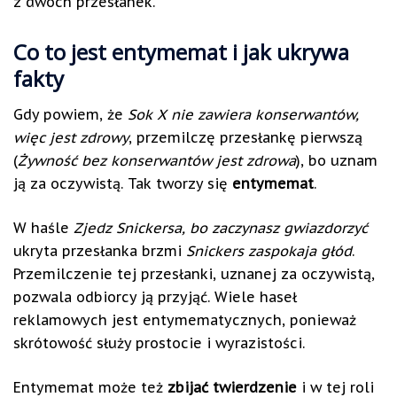
z dwóch przesłanek.
Co to jest entymemat i jak ukrywa
fakty
Gdy powiem, że
Sok X nie zawiera konserwantów,
więc jest zdrowy
, przemilczę przesłankę pierwszą
(
Żywność bez konserwantów jest zdrowa
), bo uznam
ją za oczywistą. Tak tworzy się
entymemat
.
W haśle
Zjedz Snickersa, bo zaczynasz gwiazdorzyć
ukryta przesłanka brzmi
Snickers zaspokaja głód
.
Przemilczenie tej przesłanki, uznanej za oczywistą,
pozwala odbiorcy ją przyjąć. Wiele haseł
reklamowych jest entymematycznych, ponieważ
skrótowość służy prostocie i wyrazistości.
Entymemat może też
zbijać twierdzenie
i w tej roli