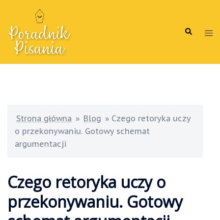
Przejdź
do
Wyszukiw
treści
Me
prz
Strona główna
»
Blog
»
Czego retoryka uczy
o przekonywaniu. Gotowy schemat
argumentacji
Czego retoryka uczy o
przekonywaniu. Gotowy