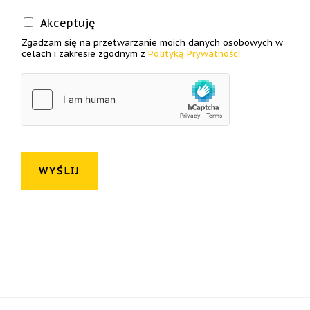
C
Akceptuję
h
Zgadzam się na przetwarzanie moich danych osobowych w
e
celach i zakresie zgodnym z
Polityką Prywatności
c
k
b
o
x
e
s
*
WYŚLIJ