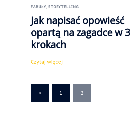
FABUŁY
,
STORYTELLING
Jak napisać opowieść
opartą na zagadce w 3
krokach
Czytaj więcej
Stronicowanie
<
1
2
wpisów