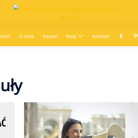
Start
O mnie
Książki
Blog
Kontakt
uły