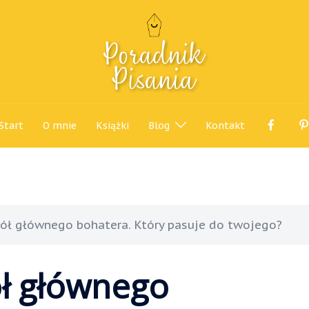
Start
O mnie
Książki
Blog
Kontakt
ciół głównego bohatera. Który pasuje do twojego?
ół głównego