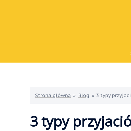
Przejdź
do
treści
Strona główna
»
Blog
»
3 typy przyja
3 typy przyjaci