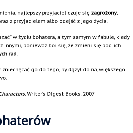
ienia, najlepszy przyjaciel czuje się
zagrożony
,
raz z przyjacielem albo odejść z jego życia.
szać” w życiu bohatera, a tym samym w fabule, kiedy
 z innymi, ponieważ boi się, że zmieni się pod ich
ych rad
.
ż zniechęcać go do tego, by dążył do największego
wo.
Characters
, Writer’s Digest Books, 2007
ohaterów